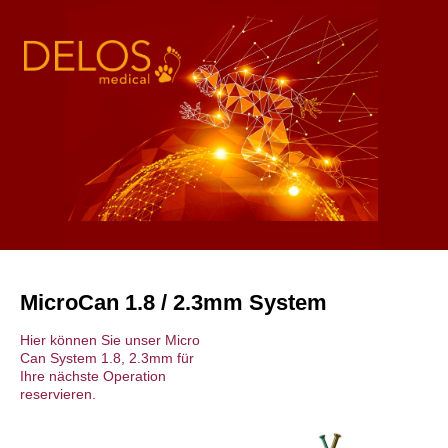
s
MicroCan 1.8 / 2.3mm System
Hier können Sie unser Micro
Can System 1.8, 2.3mm für
Ihre nächste Operation
reservieren.