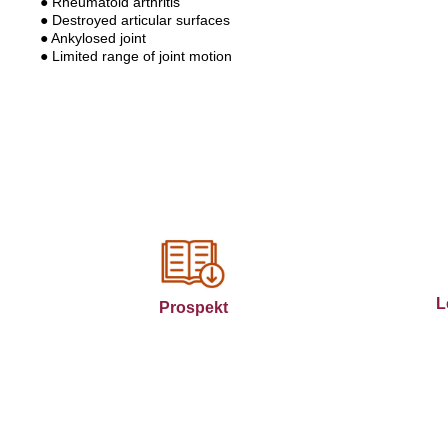
● Rheumatoid arthritis
● Destroyed articular surfaces
● Ankylosed joint
● Limited range of joint motion
L
Prospekt