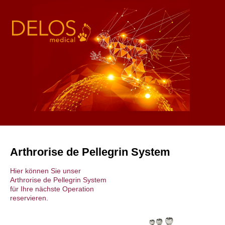
s
Arthrorise de Pellegrin System
Hier können Sie unser
Arthrorise de Pellegrin System
für Ihre nächste Operation
reservieren.